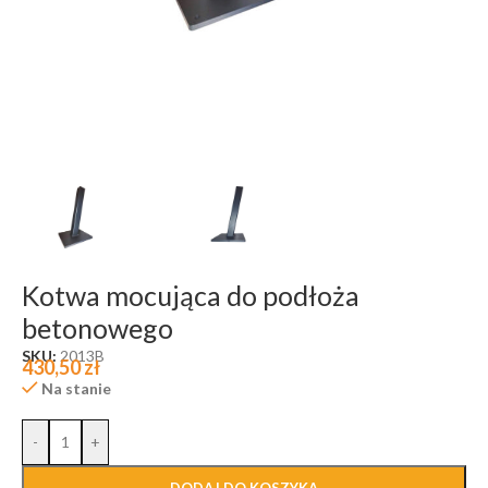
Kotwa mocująca do podłoża
betonowego
SKU:
2013B
430,50
zł
Na stanie
-
+