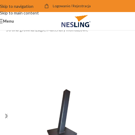
Skip to navigation
Logowanie / Rejestracja
Skip to main content
Menu
Strona główna
/
Żagle
/
Materiały montażowe