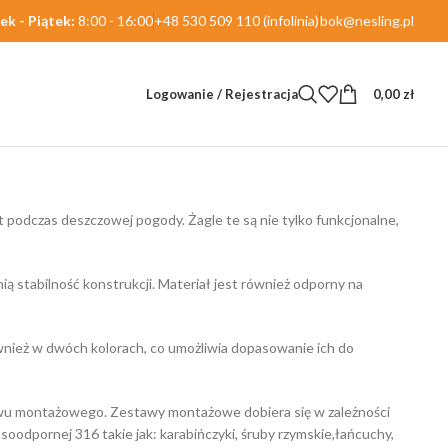
ek - Piątek:
8:00 - 16:00
+48 530 509 110 (infolinia)
bok@nesling.pl
Logowanie / Rejestracja
0,00
zł
Wyświetlanie wszystkich wyników: 8
 podczas deszczowej pogody. Żagle te są nie tylko funkcjonalne,
stabilność konstrukcji. Materiał jest również odporny na
nież w dwóch kolorach, co umożliwia dopasowanie ich do
awu montażowego. Zestawy montażowe dobiera się w zależności
oodpornej 316 takie jak: karabińczyki, śruby rzymskie,łańcuchy,