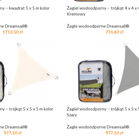
y – kwadrat 5 x 5 m kolor
Żagiel wodoodporny – trójkąt 4 x 4 x 
Kremowy
ne Dreamsail®
Żagle wodoodporne Dreamsail®
1713,50
zł
731,60
zł
 – trójkąt 5 x 5 x 5 m kolor
Żagiel wodoodporny – trójkąt 5 x 5 x 
Szary
ne Dreamsail®
Żagle wodoodporne Dreamsail®
977,10
zł
977,10
zł