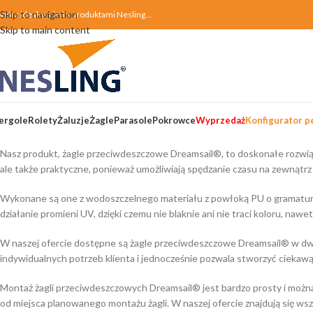
Skip to navigation
twórz idealny cień z produktami Nesling...
Skip to main content
ergole
Rolety
Żaluzje
Żagle
Parasole
Pokrowce
Wyprzedaż
Konfigurator pe
Strona główna
/
Żagle
/
Żagle wodoodporne Dreamsail®
Nasz produkt, żagle przeciwdeszczowe Dreamsail®, to doskonałe rozwiąz
ale także praktyczne, ponieważ umożliwiają spędzanie czasu na zewnątr
Wykonane są one z wodoszczelnego materiału z powłoką PU o gramaturze 
działanie promieni UV, dzięki czemu nie blaknie ani nie traci koloru, na
W naszej ofercie dostępne są żagle przeciwdeszczowe Dreamsail® w dw
indywidualnych potrzeb klienta i jednocześnie pozwala stworzyć ciekawą 
Montaż żagli przeciwdeszczowych Dreamsail® jest bardzo prosty i moż
od miejsca planowanego montażu żagli. W naszej ofercie znajdują się wsz