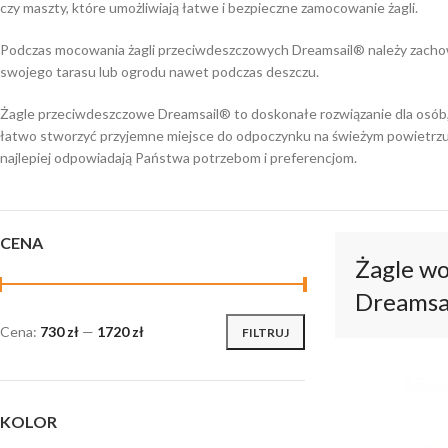
czy maszty, które umożliwiają łatwe i bezpieczne zamocowanie żagli.
Podczas mocowania żagli przeciwdeszczowych Dreamsail® należy zachowa
swojego tarasu lub ogrodu nawet podczas deszczu.
Żagle przeciwdeszczowe Dreamsail® to doskonałe rozwiązanie dla osób, 
łatwo stworzyć przyjemne miejsce do odpoczynku na świeżym powietrzu, 
najlepiej odpowiadają Państwa potrzebom i preferencjom.
CENA
Żagle w
Dreamsa
Cena:
730 zł
—
1720 zł
FILTRUJ
KOLOR