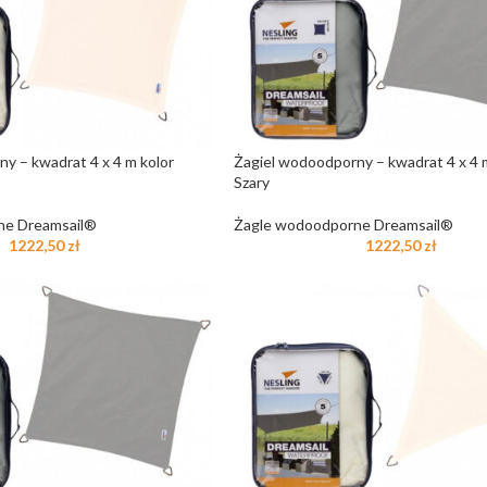
y – kwadrat 4 x 4 m kolor
Żagiel wodoodporny – kwadrat 4 x 4 
Szary
ne Dreamsail®
Żagle wodoodporne Dreamsail®
1222,50
zł
1222,50
zł