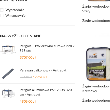
Żagiel wodoodporn
Wyprzedaże
Szary
W magazynie
Żagle wodoodpor
NAJWYŻEJ OCENIANE
Pergola – PW drewno surowe 228 x
518 cm
3707,00
zł
Parawan balkonowy - Antracyt
179,90
zł
327,10
zł
Żagiel wodoodporny
Pergola aluminiowa PS1 230 x 320
Kremowy
cm - Antracyt
Żagle wodoodpor
4805,00
zł