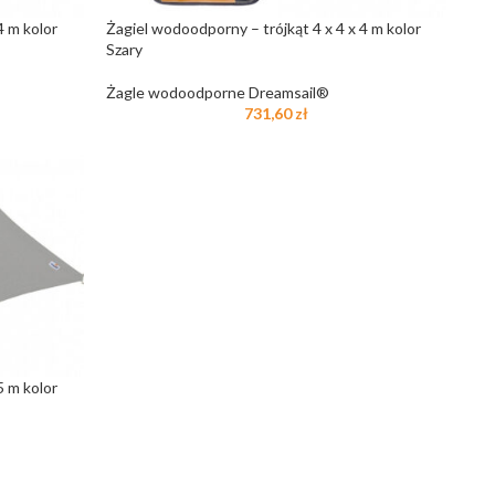
4 m kolor
Żagiel wodoodporny – trójkąt 4 x 4 x 4 m kolor
Szary
Żagle wodoodporne Dreamsail®
731,60
zł
5 m kolor