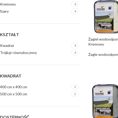
Kremowy
4
Szary
4
KSZTAŁT
Żagiel wodoodporn
Kremowy
Kwadrat
4
Trójkąt równobocznny
4
Żagle wodoodpor
KWADRAT
400 cm x 400 cm
2
500 cm x 500 cm
2
DOSTĘPNOŚĆ