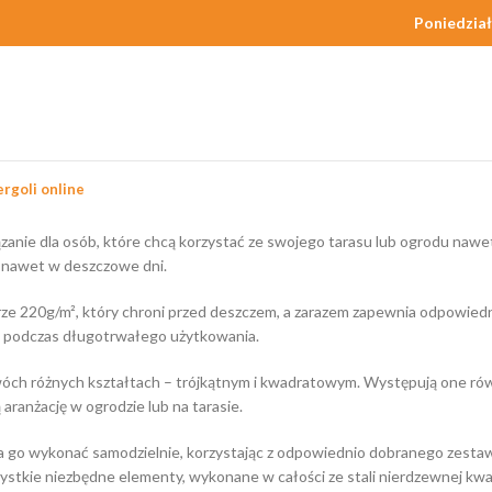
Poniedział
rgoli online
anie dla osób, które chcą korzystać ze swojego tarasu lub ogrodu nawet
z nawet w deszczowe dni.
220g/m², który chroni przed deszczem, a zarazem zapewnia odpowiednią 
wet podczas długotrwałego użytkowania.
óch różnych kształtach – trójkątnym i kwadratowym. Występują one rów
aranżację w ogrodzie lub na tarasie.
na go wykonać samodzielnie, korzystając z odpowiednio dobranego zest
ystkie niezbędne elementy, wykonane w całości ze stali nierdzewnej kwas