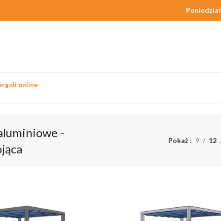
Poniedział
rgoli online
nostojąca
aluminiowe -
Pokaż
9
12
jąca