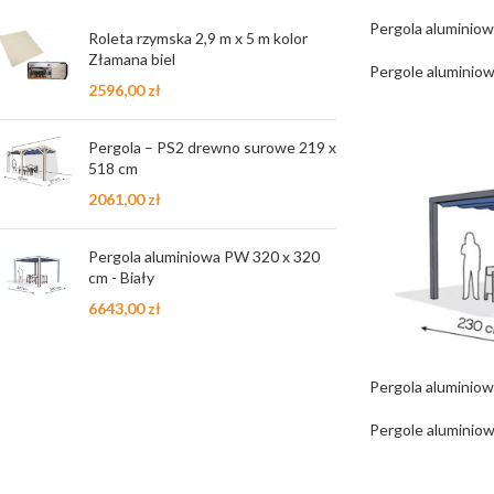
Pergola aluminio
Roleta rzymska 2,9 m x 5 m kolor
Złamana biel
Pergole aluminiow
2596,00
zł
Pergola – PS2 drewno surowe 219 x
518 cm
2061,00
zł
Pergola aluminiowa PW 320 x 320
cm - Biały
6643,00
zł
Pergola aluminio
Pergole aluminiow