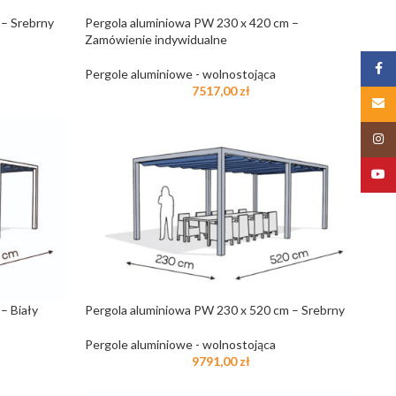
 – Srebrny
Pergola aluminiowa PW 230 x 420 cm –
Zamówienie indywidualne
Zalog
Pergole aluminiowe - wolnostojąca
7517,00
zł
Email
Insta
YouT
– Biały
Pergola aluminiowa PW 230 x 520 cm – Srebrny
Pergole aluminiowe - wolnostojąca
9791,00
zł