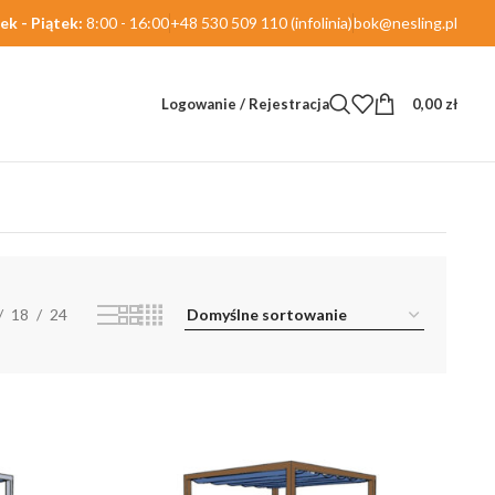
ek - Piątek:
8:00 - 16:00
+48 530 509 110 (infolinia)
bok@nesling.pl
Logowanie / Rejestracja
0,00
zł
Wyświetlanie 1–12 z 30 wyników
18
24