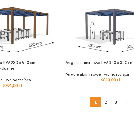
wa PW 230 x 520 cm –
Pergola aluminiowa PW 320 x 320 cm
idualne
Pergole aluminiowe - wolnostojąca
e - wolnostojąca
6643,00
zł
9791,00
zł
1
2
3
→