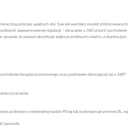
czną podczas upalnych dni. Szeroki wachlarz modeli zróżnicowanych pod
żliwość zaawansowanej regulacji – obracanie o 360 stopni i pochylanie
sprawia, że parasol absorbuje większe podmuchy wiatru, a tkanina jest 
i pochylenia dwupłaszczyznowego oraz podstawie obracającej się o 360°
zanieczyszczenia
żywać podstawy o minimalnej wadze 90 kg lub podstawy gruntowej XL, wp
ć parasola.