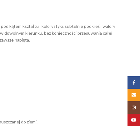
 kątem kształtu i kolorystyki, subtelnie podkreśli walory
 w dowolnym kierunku, bez konieczności przesuwania całej
zawsze napięta.
Zalog
Email
Insta
YouT
uszczanej do ziemi.