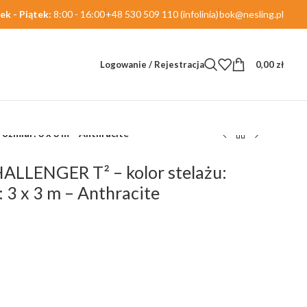
ek - Piątek:
8:00 - 16:00
+48 530 509 110 (infolinia)
bok@nesling.pl
Logowanie / Rejestracja
0,00
zł
ozmiar: 3 x 3 m – Anthracite
ALLENGER T² – kolor stelażu:
 3 x 3 m – Anthracite