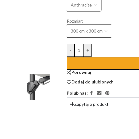
Rozmiar:
-
+
Porównaj
Dodaj do ulubionych
Polub nas:
Zapytaj o produkt