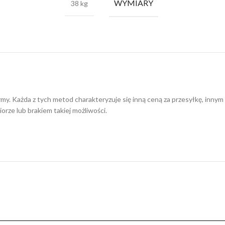
WYMIARY
38 kg
irmy. Każda z tych metod charakteryzuje się inną ceną za przesyłkę, in
orze lub brakiem takiej możliwości.