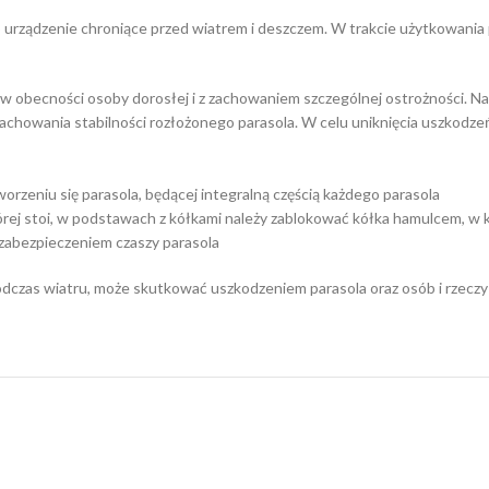
o urządzenie chroniące przed wiatrem i deszczem. W trakcie użytkowania 
 w obecności osoby dorosłej i z zachowaniem szczególnej ostrożności. N
achowania stabilności rozłożonego parasola. W celu uniknięcia uszkodze
rzeniu się parasola, będącej integralną częścią każdego parasola
której stoi, w podstawach z kółkami należy zablokować kółka hamulcem, 
zabezpieczeniem czaszy parasola
dczas wiatru, może skutkować uszkodzeniem parasola oraz osób i rzeczy z