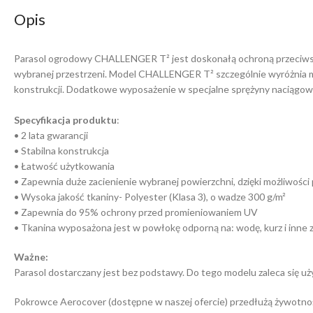
Opis
Parasol ogrodowy CHALLENGER T² jest doskonałą ochroną przeciwsłone
wybranej przestrzeni. Model CHALLENGER T² szczególnie wyróżnia mo
konstrukcji. Dodatkowe wyposażenie w specjalne sprężyny naciągowe 
Specyfikacja produktu
:
• 2 lata gwarancji
• Stabilna konstrukcja
• Łatwość użytkowania
• Zapewnia duże zacienienie wybranej powierzchni, dzięki możliwośc
• Wysoka jakość tkaniny- Polyester (Klasa 3), o wadze 300 g/m²
• Zapewnia do 95% ochrony przed promieniowaniem UV
• Tkanina wyposażona jest w powłokę odporną na: wodę, kurz i inne 
Ważne:
Parasol dostarczany jest bez podstawy. Do tego modelu zaleca się u
Pokrowce Aerocover (dostępne w naszej ofercie) przedłużą żywotnoś