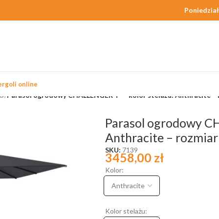
Poniedział
rgoli online
m®
/
Parasol ogrodowy CHALLENGER T² – kolor stelażu: Anthracite – r
Parasol ogrodowy CH
Anthracite – rozmiar:
SKU:
7139
3458,00
zł
Kolor:
Kolor stelażu: