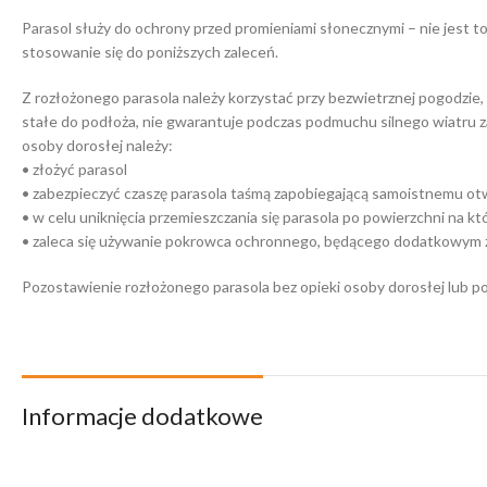
Parasol służy do ochrony przed promieniami słonecznymi – nie jest t
stosowanie się do poniższych zaleceń.
Z rozłożonego parasola należy korzystać przy bezwietrznej pogodzie,
stałe do podłoża, nie gwarantuje podczas podmuchu silnego wiatru z
osoby dorosłej należy:
• złożyć parasol
• zabezpieczyć czaszę parasola taśmą zapobiegającą samoistnemu otwo
• w celu uniknięcia przemieszczania się parasola po powierzchni na 
• zaleca się używanie pokrowca ochronnego, będącego dodatkowym 
Pozostawienie rozłożonego parasola bez opieki osoby dorosłej lub po
Informacje dodatkowe