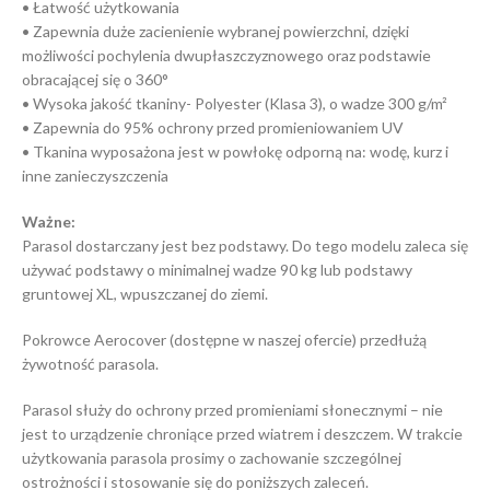
• Łatwość użytkowania
• Zapewnia duże zacienienie wybranej powierzchni, dzięki
możliwości pochylenia dwupłaszczyznowego oraz podstawie
obracającej się o 360°
• Wysoka jakość tkaniny- Polyester (Klasa 3), o wadze 300 g/m²
• Zapewnia do 95% ochrony przed promieniowaniem UV
• Tkanina wyposażona jest w powłokę odporną na: wodę, kurz i
inne zanieczyszczenia
Ważne:
Parasol dostarczany jest bez podstawy. Do tego modelu zaleca się
używać podstawy o minimalnej wadze 90 kg lub podstawy
gruntowej XL, wpuszczanej do ziemi.
Pokrowce Aerocover (dostępne w naszej ofercie) przedłużą
żywotność parasola.
Parasol służy do ochrony przed promieniami słonecznymi – nie
jest to urządzenie chroniące przed wiatrem i deszczem. W trakcie
użytkowania parasola prosimy o zachowanie szczególnej
ostrożności i stosowanie się do poniższych zaleceń.