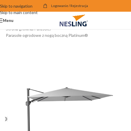
Skip to navigation
Logowanie / Rejestracja
Skip to main content
Menu
Strona główna
/
Parasole
/
Parasole ogrodowe z nogą boczną Platinum®