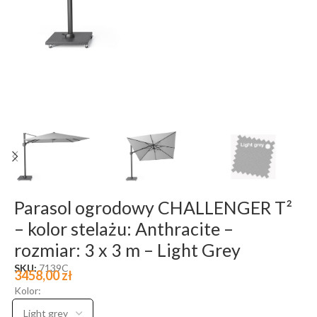
Parasol ogrodowy CHALLENGER T²
– kolor stelażu: Anthracite –
rozmiar: 3 x 3 m – Light Grey
SKU:
7139C
3458,00
zł
Kolor: