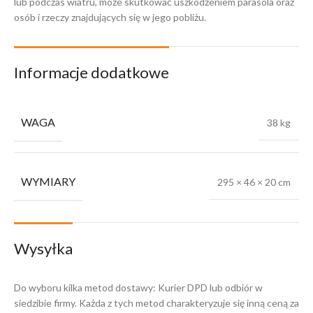
lub podczas wiatru, może skutkować uszkodzeniem parasola oraz
osób i rzeczy znajdujących się w jego pobliżu.
Informacje dodatkowe
WAGA
38 kg
WYMIARY
295 × 46 × 20 cm
Wysyłka
Do wyboru kilka metod dostawy: Kurier DPD lub odbiór w
siedzibie firmy. Każda z tych metod charakteryzuje się inną ceną za