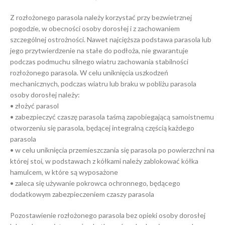
Z rozłożonego parasola należy korzystać przy bezwietrznej
pogodzie, w obecności osoby dorosłej i z zachowaniem
szczególnej ostrożności. Nawet najcięższa podstawa parasola lub
jego przytwierdzenie na stałe do podłoża, nie gwarantuje
podczas podmuchu silnego wiatru zachowania stabilności
rozłożonego parasola. W celu uniknięcia uszkodzeń
mechanicznych, podczas wiatru lub braku w pobliżu parasola
osoby dorosłej należy:
• złożyć parasol
• zabezpieczyć czaszę parasola taśmą zapobiegającą samoistnemu
otworzeniu się parasola, będącej integralną częścią każdego
parasola
• w celu uniknięcia przemieszczania się parasola po powierzchni na
której stoi, w podstawach z kółkami należy zablokować kółka
hamulcem, w które są wyposażone
• zaleca się używanie pokrowca ochronnego, będącego
dodatkowym zabezpieczeniem czaszy parasola
Pozostawienie rozłożonego parasola bez opieki osoby dorosłej