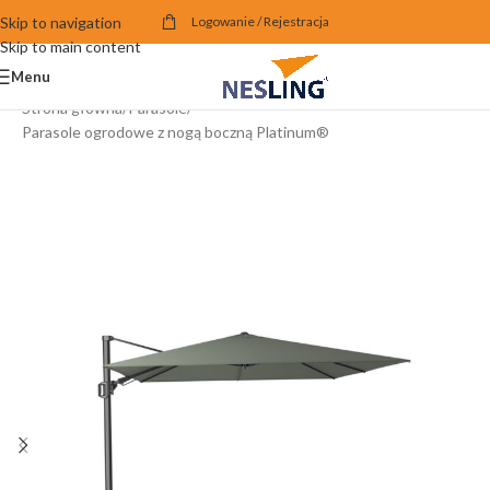
Skip to navigation
Logowanie / Rejestracja
Skip to main content
Menu
Strona główna
/
Parasole
/
Parasole ogrodowe z nogą boczną Platinum®