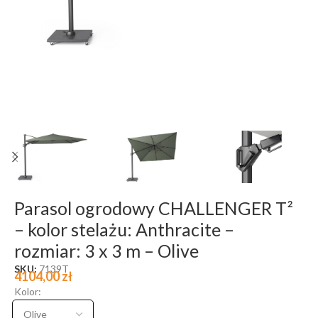
Parasol ogrodowy CHALLENGER T²
– kolor stelażu: Anthracite –
rozmiar: 3 x 3 m – Olive
SKU:
7139T
4104,00
zł
Kolor: