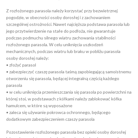
Z rozłożonego parasola należy korzystać przy bezwietrznej
pogodzie, w obecności osoby dorosłej i z zachowaniem
szczególnej ostrożności. Nawet najcięższa podstawa parasola lub
jego przytwierdzenie na stałe do podłoża, nie gwarantuje
podczas podmuchu silnego wiatru zachowania stabilności
rozłożonego parasola. W celu uniknięcia uszkodzeń
mechanicznych, podczas wiatru lub braku w pobliżu parasola
osoby dorosłej należy:
• złożyć parasol
• zabezpieczyć czaszę parasola taśmą zapobiegającą samoistnemu
otworzeniu się parasola, będącej integralną częścią każdego
parasola
• w celu uniknięcia przemieszczania się parasola po powierzchni na
której stoi, w podstawach z kółkami należy zablokować kółka
hamulcem, w które są wyposażone
• zaleca się używanie pokrowca ochronnego, będącego
dodatkowym zabezpieczeniem czaszy parasola
Pozostawienie rozłożonego parasola bez opieki osoby dorosłej