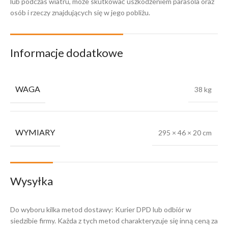
lub podczas wiatru, może skutkować uszkodzeniem parasola oraz
osób i rzeczy znajdujących się w jego pobliżu.
Informacje dodatkowe
WAGA
38 kg
WYMIARY
295 × 46 × 20 cm
Wysyłka
Do wyboru kilka metod dostawy: Kurier DPD lub odbiór w
siedzibie firmy. Każda z tych metod charakteryzuje się inną ceną za