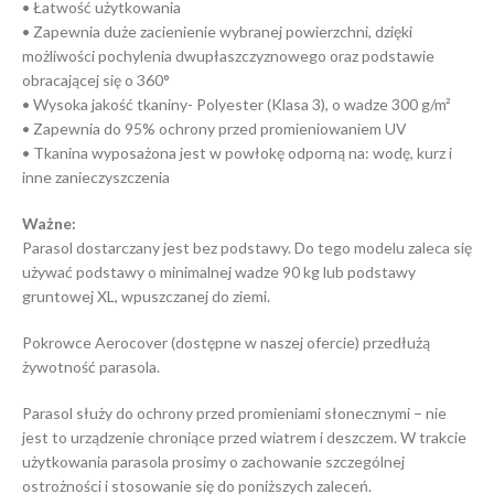
• Łatwość użytkowania
• Zapewnia duże zacienienie wybranej powierzchni, dzięki
możliwości pochylenia dwupłaszczyznowego oraz podstawie
obracającej się o 360°
• Wysoka jakość tkaniny- Polyester (Klasa 3), o wadze 300 g/m²
• Zapewnia do 95% ochrony przed promieniowaniem UV
• Tkanina wyposażona jest w powłokę odporną na: wodę, kurz i
inne zanieczyszczenia
Ważne:
Parasol dostarczany jest bez podstawy. Do tego modelu zaleca się
używać podstawy o minimalnej wadze 90 kg lub podstawy
gruntowej XL, wpuszczanej do ziemi.
Pokrowce Aerocover (dostępne w naszej ofercie) przedłużą
żywotność parasola.
Parasol służy do ochrony przed promieniami słonecznymi – nie
jest to urządzenie chroniące przed wiatrem i deszczem. W trakcie
użytkowania parasola prosimy o zachowanie szczególnej
ostrożności i stosowanie się do poniższych zaleceń.