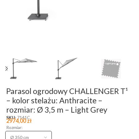
Parasol ogrodowy CHALLENGER T¹
– kolor stelażu: Anthracite –
rozmiar: Ø 3,5 m – Light Grey
SKU:
7141C
2974,00
zł
Rozmiar: