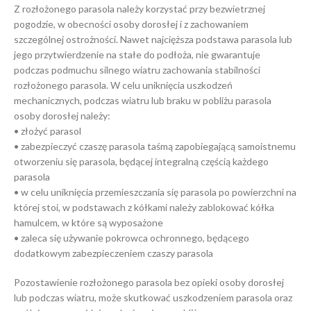
Z rozłożonego parasola należy korzystać przy bezwietrznej
pogodzie, w obecności osoby dorosłej i z zachowaniem
szczególnej ostrożności. Nawet najcięższa podstawa parasola lub
jego przytwierdzenie na stałe do podłoża, nie gwarantuje
podczas podmuchu silnego wiatru zachowania stabilności
rozłożonego parasola. W celu uniknięcia uszkodzeń
mechanicznych, podczas wiatru lub braku w pobliżu parasola
osoby dorosłej należy:
• złożyć parasol
• zabezpieczyć czaszę parasola taśmą zapobiegającą samoistnemu
otworzeniu się parasola, będącej integralną częścią każdego
parasola
• w celu uniknięcia przemieszczania się parasola po powierzchni na
której stoi, w podstawach z kółkami należy zablokować kółka
hamulcem, w które są wyposażone
• zaleca się używanie pokrowca ochronnego, będącego
dodatkowym zabezpieczeniem czaszy parasola
Pozostawienie rozłożonego parasola bez opieki osoby dorosłej
lub podczas wiatru, może skutkować uszkodzeniem parasola oraz