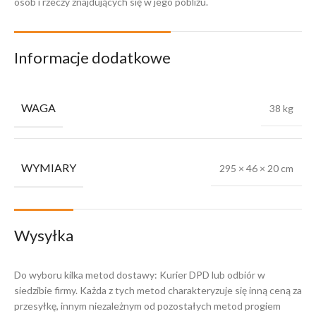
osób i rzeczy znajdujących się w jego pobliżu.
Informacje dodatkowe
WAGA
38 kg
WYMIARY
295 × 46 × 20 cm
Wysyłka
Do wyboru kilka metod dostawy: Kurier DPD lub odbiór w
siedzibie firmy. Każda z tych metod charakteryzuje się inną ceną za
przesyłkę, innym niezależnym od pozostałych metod progiem