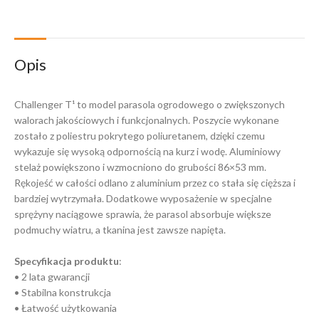
Opis
Challenger T¹ to model parasola ogrodowego o zwiększonych
walorach jakościowych i funkcjonalnych. Poszycie wykonane
zostało z poliestru pokrytego poliuretanem, dzięki czemu
wykazuje się wysoką odpornością na kurz i wodę. Aluminiowy
stelaż powiększono i wzmocniono do grubości 86×53 mm.
Rękojeść w całości odlano z aluminium przez co stała się cięższa i
bardziej wytrzymała. Dodatkowe wyposażenie w specjalne
sprężyny naciągowe sprawia, że parasol absorbuje większe
podmuchy wiatru, a tkanina jest zawsze napięta.
Specyfikacja produktu
:
• 2 lata gwarancji
• Stabilna konstrukcja
• Łatwość użytkowania