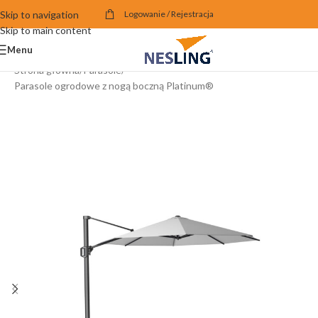
Skip to navigation
Logowanie / Rejestracja
Skip to main content
Menu
Strona główna
/
Parasole
/
Parasole ogrodowe z nogą boczną Platinum®