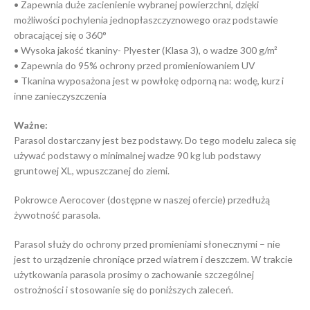
• Zapewnia duże zacienienie wybranej powierzchni, dzięki
możliwości pochylenia jednopłaszczyznowego oraz podstawie
obracającej się o 360°
• Wysoka jakość tkaniny- Plyester (Klasa 3), o wadze 300 g/m²
• Zapewnia do 95% ochrony przed promieniowaniem UV
• Tkanina wyposażona jest w powłokę odporną na: wodę, kurz i
inne zanieczyszczenia
Ważne:
Parasol dostarczany jest bez podstawy. Do tego modelu zaleca się
używać podstawy o minimalnej wadze 90 kg lub podstawy
gruntowej XL, wpuszczanej do ziemi.
Pokrowce Aerocover (dostępne w naszej ofercie) przedłużą
żywotność parasola.
Parasol służy do ochrony przed promieniami słonecznymi – nie
jest to urządzenie chroniące przed wiatrem i deszczem. W trakcie
użytkowania parasola prosimy o zachowanie szczególnej
ostrożności i stosowanie się do poniższych zaleceń.