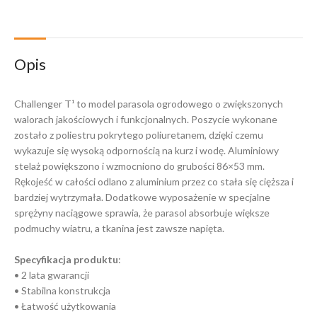
Opis
Challenger T¹ to model parasola ogrodowego o zwiększonych
walorach jakościowych i funkcjonalnych. Poszycie wykonane
zostało z poliestru pokrytego poliuretanem, dzięki czemu
wykazuje się wysoką odpornością na kurz i wodę. Aluminiowy
stelaż powiększono i wzmocniono do grubości 86×53 mm.
Rękojeść w całości odlano z aluminium przez co stała się cięższa i
bardziej wytrzymała. Dodatkowe wyposażenie w specjalne
sprężyny naciągowe sprawia, że parasol absorbuje większe
podmuchy wiatru, a tkanina jest zawsze napięta.
Specyfikacja produktu
:
• 2 lata gwarancji
• Stabilna konstrukcja
• Łatwość użytkowania