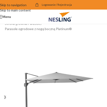
Skip to navigation
Logowanie / Rejestracja
Skip to main content
Menu
Strona główna
/
Parasole
/
Parasole ogrodowe z nogą boczną Platinum®