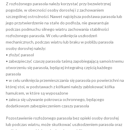
Z rozłożonego parasola należy korzystać przy bezwietrznej
pogodzie, w obecności osoby dorosłej i z zachowaniem
szczególnej ostrożności. Nawet najcięższa podstawa parasola lub
jego przytwierdzenie na stałe do podłoża, nie gwarantuje
podczas podmuchu silnego wiatru zachowania stabilności
rozłożonego parasola. W celu uniknięcia uszkodzeń
mechanicznych, podczas wiatru lub braku w pobliżu parasola
osoby dorosłej należy:
• złożyć parasol
• zabezpieczyć czaszę parasola taśmą zapobiegającą samoistnemu
otworzeniu się parasola, będącej integralną częścią każdego
parasola
• w celu uniknięcia przemieszczania się parasola po powierzchni na
której stoi, w podstawach z kółkami należy zablokować kółka
hamulcem, w które są wyposażone
• zaleca się używanie pokrowca ochronnego, będącego
dodatkowym zabezpieczeniem czaszy parasola
Pozostawienie rozłożonego parasola bez opieki osoby dorosłej
lub podczas wiatru, może skutkować uszkodzeniem parasola oraz