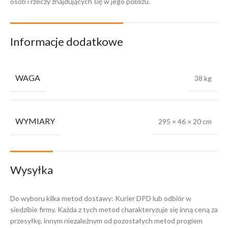
osób i rzeczy znajdujących się w jego pobliżu.
Informacje dodatkowe
WAGA
38 kg
WYMIARY
295 × 46 × 20 cm
Wysyłka
Do wyboru kilka metod dostawy: Kurier DPD lub odbiór w
siedzibie firmy. Każda z tych metod charakteryzuje się inną ceną za
przesyłkę, innym niezależnym od pozostałych metod progiem