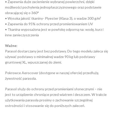
• Zapewnia duże zacienienie wybranej powierzchni, dzięki
możliwości pochylenia jednopłaszczyznowego oraz podstawie
obracającej się o 360°
• Wysoka jakość tkaniny- Plyester (Klasa 3), o wadze 300 g/m²
• Zapewnia do 95% ochrony przed promieniowaniem UV
• Tkanina wyposażona jest w powłokę odporną na: wodę, kurz i
inne zanieczyszczenia
Ważne:
Parasol dostarczany jest bez podstawy. Do tego modelu zaleca się
używać podstawy o minimalnej wadze 90 kg lub podstawy
gruntowej XL, wpuszczanej do ziemi.
Pokrowce Aerocover (dostępne w naszej ofercie) przedłużą
żywotność parasola.
Parasol służy do ochrony przed promieniami słonecznymi – nie
jest to urządzenie chroniące przed wiatrem i deszczem. W trakcie
użytkowania parasola prosimy o zachowanie szczególnej
ostrożności i stosowanie się do poniższych zaleceń.