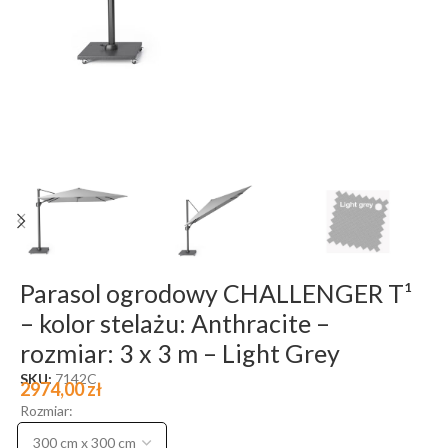
Parasol ogrodowy CHALLENGER T¹
– kolor stelażu: Anthracite –
rozmiar: 3 x 3 m – Light Grey
SKU:
7142C
2974,00
zł
Rozmiar: