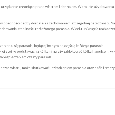
o urządzenie chroniące przed wiatrem i deszczem. W trakcie użytkowania 
 w obecności osoby dorosłej i z zachowaniem szczególnej ostrożności. N
achowania stabilności rozłożonego parasola. W celu uniknięcia uszkodze
rzeniu się parasola, będącej integralną częścią każdego parasola
której stoi, w podstawach z kółkami należy zablokować kółka hamulcem, 
zabezpieczeniem czaszy parasola
dczas wiatru, może skutkować uszkodzeniem parasola oraz osób i rzeczy z