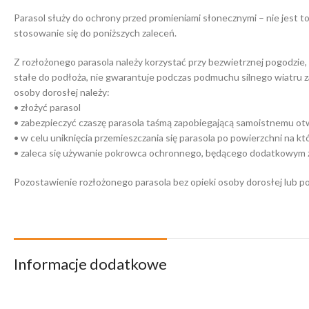
Parasol służy do ochrony przed promieniami słonecznymi – nie jest t
stosowanie się do poniższych zaleceń.
Z rozłożonego parasola należy korzystać przy bezwietrznej pogodzie,
stałe do podłoża, nie gwarantuje podczas podmuchu silnego wiatru z
osoby dorosłej należy:
• złożyć parasol
• zabezpieczyć czaszę parasola taśmą zapobiegającą samoistnemu otwo
• w celu uniknięcia przemieszczania się parasola po powierzchni na 
• zaleca się używanie pokrowca ochronnego, będącego dodatkowym 
Pozostawienie rozłożonego parasola bez opieki osoby dorosłej lub po
Informacje dodatkowe