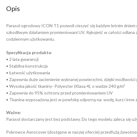
Opis
Parasol ogrodowy ICON T1 pozwoli cieszyć się każdym letnim dniem ni
szkodliwym działaniem promieniowani UV. Rękojeść w całości odlana z 
codziennym użytkowaniu.
Specyfikacja produktu
:
• 2 lata gwarancji
• Stabilna konstrukcja
• Łatwość użytkowania
• Zapewnia duże zacienienie wybranej powierzchni, dzięki możliwośc
• Wysoka jakość tkaniny- Polyester (Klasa 4), o wadze 240 g/m²
• Zapewnia do 95% ochrony przed promieniowaniem UV
• Tkanina wyposażona jest w powłokę odporną na: wodę, kurz i inne 
Ważne:
Parasol dostarczany jest bez podstawy. Do tego modelu zaleca się u
Pokrowce Aerocover (dostępne w naszej ofercie) przedłużą żywotnoś