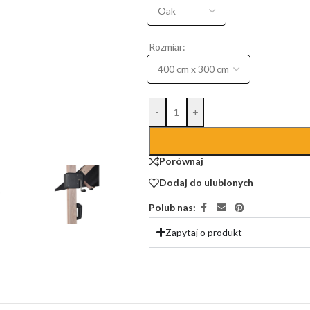
Rozmiar:
-
+
Porównaj
Dodaj do ulubionych
Polub nas:
Zapytaj o produkt