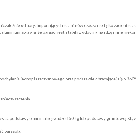
ezależnie od aury. Imponujących rozmiarów czasza nie tylko zacieni rozl
aluminium sprawia, że parasol jest stabilny, odporny na rdzę i inne nie
i pochylenia jednopłaszczyznowego oraz podstawie obracającej się o 360°
zanieczyszczenia
żywać podstawy o minimalnej wadze 150 kg lub podstawy gruntowej XL, w
ć parasola.