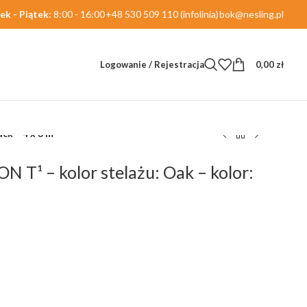
ek - Piątek:
8:00 - 16:00
+48 530 509 110 (infolinia)
bok@nesling.pl
Logowanie / Rejestracja
0,00
zł
ck – 4 x 3 m
N T¹ – kolor stelażu: Oak – kolor: