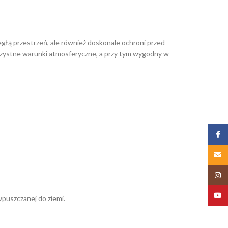
egłą przestrzeń, ale również doskonale ochroni przed
korzystne warunki atmosferyczne, a przy tym wygodny w
Zalog
Email
Insta
YouT
puszczanej do ziemi.