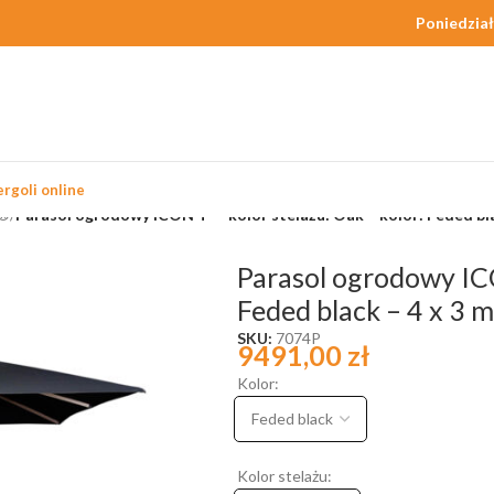
Poniedział
rgoli online
m®
/
Parasol ogrodowy ICON T¹ – kolor stelażu: Oak – kolor: Feded bla
Parasol ogrodowy ICO
Feded black – 4 x 3 m
SKU:
7074P
9491,00
zł
Kolor:
Kolor stelażu: