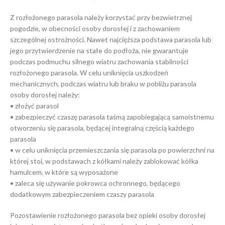
Z rozłożonego parasola należy korzystać przy bezwietrznej
pogodzie, w obecności osoby dorosłej i z zachowaniem
szczególnej ostrożności. Nawet najcięższa podstawa parasola lub
jego przytwierdzenie na stałe do podłoża, nie gwarantuje
podczas podmuchu silnego wiatru zachowania stabilności
rozłożonego parasola. W celu uniknięcia uszkodzeń
mechanicznych, podczas wiatru lub braku w pobliżu parasola
osoby dorosłej należy:
• złożyć parasol
• zabezpieczyć czaszę parasola taśmą zapobiegającą samoistnemu
otworzeniu się parasola, będącej integralną częścią każdego
parasola
• w celu uniknięcia przemieszczania się parasola po powierzchni na
której stoi, w podstawach z kółkami należy zablokować kółka
hamulcem, w które są wyposażone
• zaleca się używanie pokrowca ochronnego, będącego
dodatkowym zabezpieczeniem czaszy parasola
Pozostawienie rozłożonego parasola bez opieki osoby dorosłej