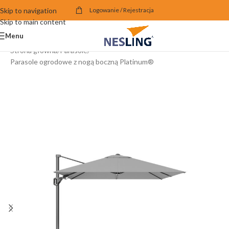
Skip to navigation
Logowanie / Rejestracja
Skip to main content
Menu
Strona główna
/
Parasole
/
Parasole ogrodowe z nogą boczną Platinum®