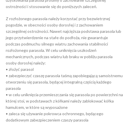
użytkowania parasola prosimy o zachowanie szczególnej
ostrożności i stosowanie się do poniższych zaleceń.
Z rozłożonego parasola należy korzystać przy bezwietrznej
pogodzie, w obecności osoby dorosłej i z zachowaniem
szczególnej ostrożności. Nawet najcięższa podstawa parasola lub
jego przytwierdzenie na stałe do podłoża, nie gwarantuje
podczas podmuchu silnego wiatru zachowania stabilności
rozłożonego parasola. W celu uniknięcia uszkodzeń
mechanicznych, podczas wiatru lub braku w pobliżu parasola
osoby dorosłej należy:
• złożyć parasol
• zabezpieczyć czaszę parasola taśmą zapobiegającą samoistnemu
otworzeniu się parasola, będącej integralną częścią każdego
parasola
• w celu uniknięcia przemieszczania się parasola po powierzchni na
której stoi, w podstawach z kółkami należy zablokować kółka
hamulcem, w które są wyposażone
• zaleca się używanie pokrowca ochronnego, będącego
dodatkowym zabezpieczeniem czaszy parasola