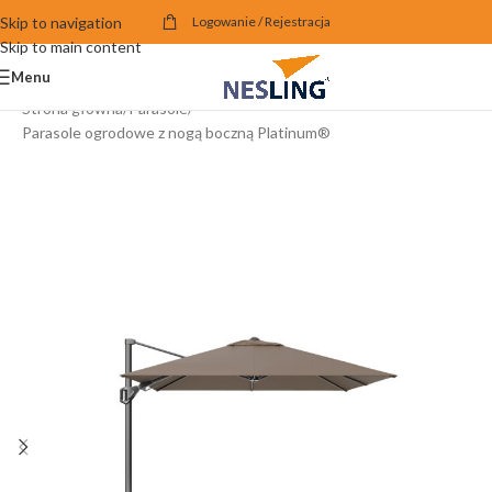
Skip to navigation
Logowanie / Rejestracja
Skip to main content
Menu
Strona główna
/
Parasole
/
Parasole ogrodowe z nogą boczną Platinum®