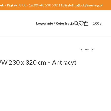
ek - Piątek:
8:00 - 16:00
+48 530 509 110 (infolinia)
bok@nesling.pl
Logowanie / Rejestracja
0,00
zł
PW 230 x 320 cm – Antracyt