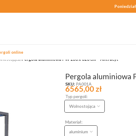
Poniedział
rgoli online
olnostojąca
/
Pergola aluminiowa PW 230 x 320 cm – Antracyt
Pergola aluminiowa 
SKU:
PA001A
6565,00
zł
Typ pergoli:
Materiał: