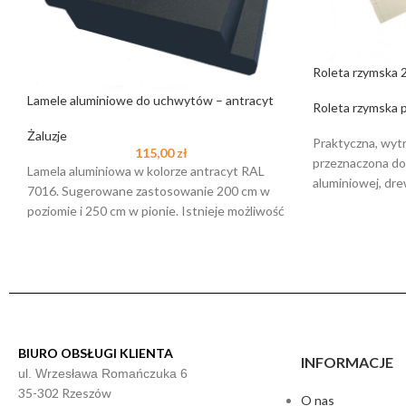
Roleta rzymska 2
Lamele aluminiowe do uchwytów – antracyt
Roleta rzymska 
Żaluzje
Praktyczna, wytr
115,00
zł
przeznaczona do
Lamela aluminiowa w kolorze antracyt RAL
aluminiowej, dre
7016. Sugerowane zastosowanie 200 cm w
konstrukcji. Wy
poziomie i 250 cm w pionie. Istnieje możliwość
rozmiarach,
BIURO OBSŁUGI KLIENTA
INFORMACJE
ul. Wrzesława Romańczuka 6
35-302 Rzeszów
O nas