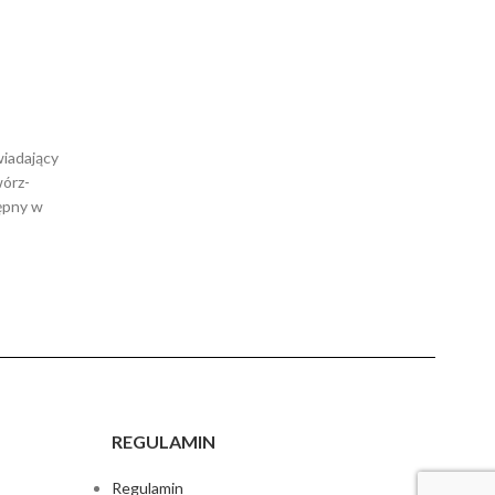
wiadający
wórz-
tępny w
REGULAMIN
Regulamin