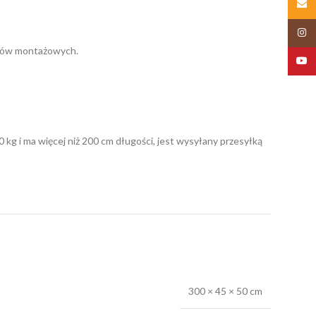
Email
Insta
ntów montażowych.
YouT
 kg i ma więcej niż 200 cm długości, jest wysyłany przesyłką
300 × 45 × 50 cm