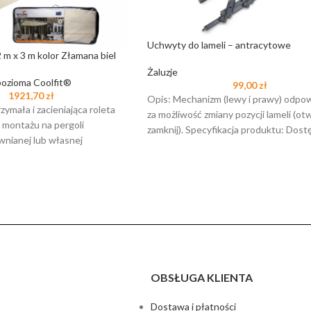
Uchwyty do lameli – antracytowe
 m x 3 m kolor Złamana biel
Żaluzje
pozioma Coolfit®
99,00
zł
1921,70
zł
Opis: Mechanizm (lewy i prawy) odpo
zymała i zacieniająca roleta
za możliwość zmiany pozycji lameli (ot
 montażu na pergoli
zamknij). Specyfikacja produktu: Dos
wnianej lub własnej
czterech kolorach: czarny –
stępuje w 8 standardowych
OBSŁUGA KLIENTA
Dostawa i płatności