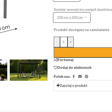
Rozmiar zewnętrzny pergoli aluminio
Produkt dostępny na zamówienie
-
+
Porównaj
Dodaj do ulubionych
Polub nas:
Zapytaj o produkt