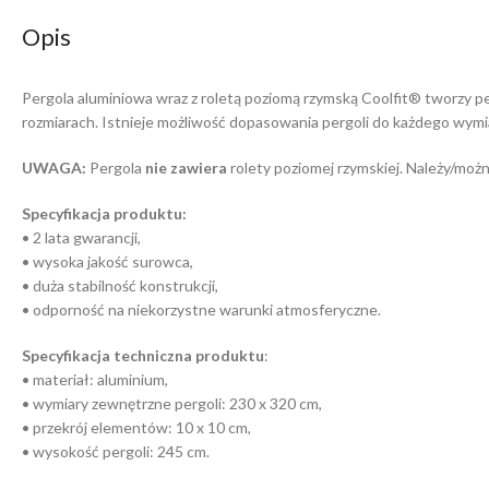
Opis
Pergola aluminiowa wraz z roletą poziomą rzymską Coolfit® tworzy pe
rozmiarach. Istnieje możliwość dopasowania pergoli do każdego wymi
UWAGA:
Pergola
nie zawiera
rolety poziomej rzymskiej. Należy/możn
Specyfikacja produktu:
• 2 lata gwarancji,
• wysoka jakość surowca,
• duża stabilność konstrukcji,
• odporność na niekorzystne warunki atmosferyczne.
Specyfikacja techniczna produktu
:
• materiał: aluminium,
• wymiary zewnętrzne pergoli: 230 x 320 cm,
• przekrój elementów: 10 x 10 cm,
• wysokość pergoli: 245 cm.