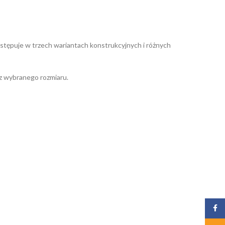
ystępuje w trzech wariantach konstrukcyjnych i różnych
az wybranego rozmiaru.
Zalog