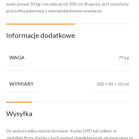
waży ponad 30 kg i ma więcej niż 200 cm długości, jest wysyłany
przesyłką paletową o niestandardowym wymiarze.
Informacje dodatkowe
WAGA
79 kg
WYMIARY
300 × 45 × 50 cm
Wysyłka
Do wyboru kilka metod dostawy: Kurier DPD lub odbiór w
siedzibie firmy. Każda z tych metod charakteryzuje się inną ceną za