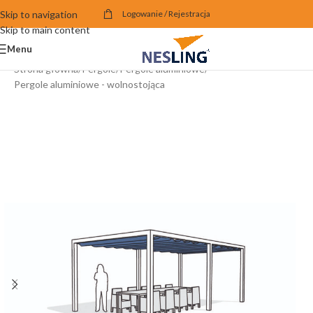
Skip to navigation
Logowanie / Rejestracja
Skip to main content
Menu
Strona główna
/
Pergole
/
Pergole aluminiowe
/
Pergole aluminiowe - wolnostojąca