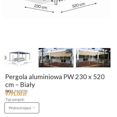
Pergola aluminiowa PW 230 x 520
cm – Biały
SKU:
PA003B
9791,00
zł
Typ pergoli: