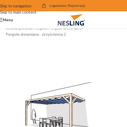
Skip to navigation
Logowanie / Rejestracja
Skip to main content
Menu
Strona główna
/
Pergole
/
Pergole drewniane
/
Pergole drewniane - przyścienna 2