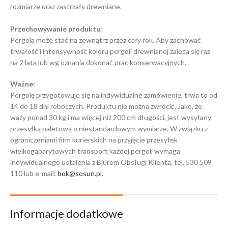
rozmiarze oraz zastrzały drewniane.
Przechowywanie produktu
:
Pergola może stać na zewnątrz przez cały rok. Aby zachować
trwałość i intensywność koloru pergoli drewnianej zaleca się raz
na 2 lata lub wg uznania dokonać prac konserwacyjnych.
Ważne:
Pergolę przygotowuje się na indywidualne zamówienie, trwa to od
14 do 18 dni roboczych. Produktu nie można zwrócić. Jako, że
waży ponad 30 kg i ma więcej niż 200 cm długości, jest wysyłany
przesyłką paletową o niestandardowym wymiarze. W związku z
ograniczeniami firm kurierskich na przyjęcie przesyłek
wielkogabarytowych transport każdej pergoli wymaga
indywidualnego ustalenia z Biurem Obsługi Klienta, tel. 530 509
110 lub e-mail:
bok@sosun.pl
.
Informacje dodatkowe