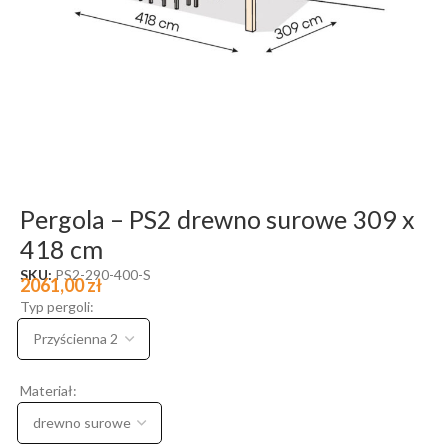
Pergola – PS2 drewno surowe 309 x
418 cm
SKU:
PS2-290-400-S
2061,00
zł
Typ pergoli:
Materiał: