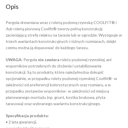
Opis
Pergola drewniana wraz z roletą poziomą rzymską COOLFIT® i
/lub roletą pionową Coolfit® tworzy pełną konstrukcję
zacieniającą strefę relaksu na tarasie lub w ogrodzie. Występuje w
trzech wariantach konstrukcyjnych i różnych rozmiarach, dzięki
czemu można ją dopasować do każdego tarasu.
UWAGA:
Pergola
nie zawiera
rolety poziomej rzymskiej, ani
wsporników potrzebnych do złożenia i ustabilizowania
konstrukcji. Są to produkty, które należy/można dokupić
opcjonalnie, w przypadku rolety poziomej rzymskiej Coolfit®- w
zależności od preferencji kolorystycznych oraz rozmiaru, a w
przypadku zestawów wsporników- w zależności od miejsca
planowanego montażu (np. grunt, kostka brukowa, płyta
tarasowa) oraz wybranego wariantu konstrukcyjnego.
Specyfikacja produktu:
• 2 lata gwarancji,