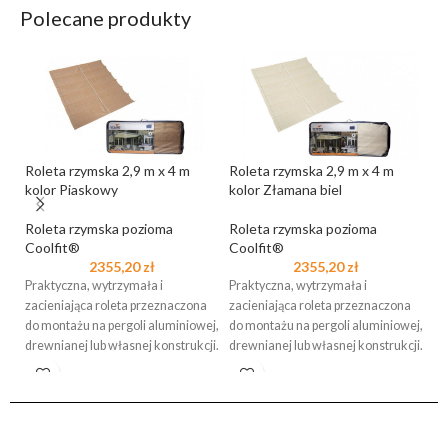
Polecane produkty
Roleta rzymska 2,9 m x 4 m
Roleta rzymska 2,9 m x 4 m
Ws
kolor Piaskowy
kolor Złamana biel
Ze
Roleta rzymska pozioma
Roleta rzymska pozioma
Coolfit®
Coolfit®
Ko
2355,20
zł
2355,20
zł
uz
Praktyczna, wytrzymała i
Praktyczna, wytrzymała i
mo
zacieniająca roleta przeznaczona
zacieniająca roleta przeznaczona
Ne
do montażu na pergoli aluminiowej,
do montażu na pergoli aluminiowej,
bl
drewnianej lub własnej konstrukcji.
drewnianej lub własnej konstrukcji.
Występuje w 8 standardowych
Występuje w 8 standardowych
rozmiarach,
rozmiarach,