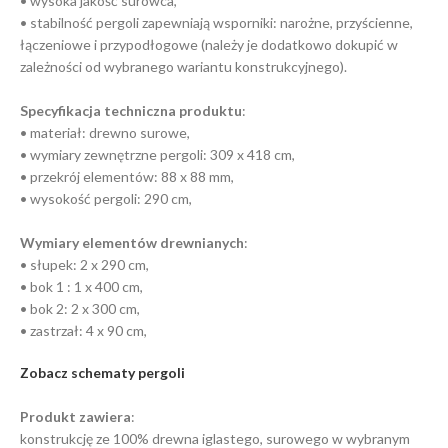
• wysoka jakość surowca,
• stabilność pergoli zapewniają wsporniki: narożne, przyścienne,
łączeniowe i przypodłogowe (należy je dodatkowo dokupić w
zależności od wybranego wariantu konstrukcyjnego).
Specyfikacja techniczna produktu
:
• materiał: drewno surowe,
• wymiary zewnętrzne pergoli: 309 x 418 cm,
• przekrój elementów: 88 x 88 mm,
• wysokość pergoli: 290 cm,
Wymiary elementów drewnianych
:
• słupek: 2 x 290 cm,
• bok 1 : 1 x 400 cm,
• bok 2: 2 x 300 cm,
• zastrzał: 4 x 90 cm,
Zobacz schematy pergoli
Produkt zawiera
:
konstrukcję ze 100% drewna iglastego, surowego w wybranym