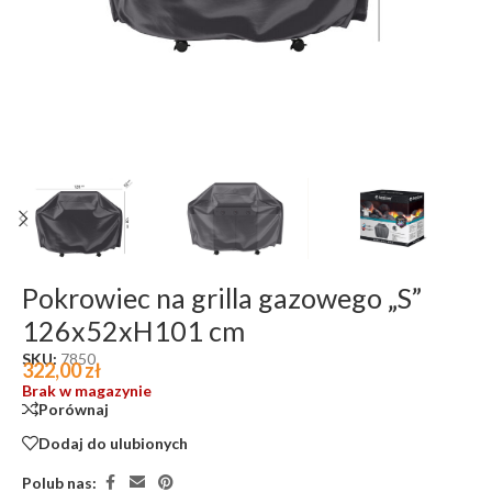
Pokrowiec na grilla gazowego „S”
126x52xH101 cm
SKU:
7850
322,00
zł
Brak w magazynie
Porównaj
Dodaj do ulubionych
Polub nas: