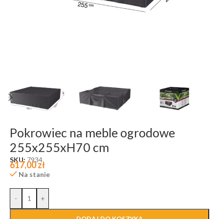
Pokrowiec na meble ogrodowe
255x255xH70 cm
SKU:
7934
617,00
zł
Na stanie
-
+