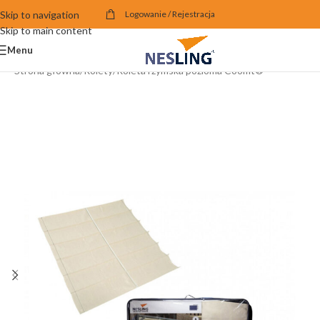
Skip to navigation
Logowanie / Rejestracja
Skip to main content
Menu
Strona główna
/
Rolety
/
Roleta rzymska pozioma Coolfit®