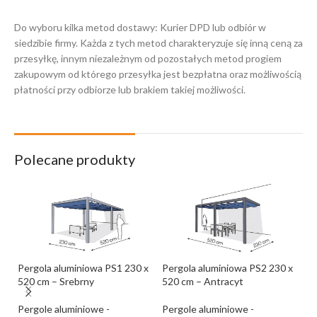
Do wyboru kilka metod dostawy: Kurier DPD lub odbiór w
siedzibie firmy. Każda z tych metod charakteryzuje się inną ceną za
przesyłkę, innym niezależnym od pozostałych metod progiem
zakupowym od którego przesyłka jest bezpłatna oraz możliwością
płatności przy odbiorze lub brakiem takiej możliwości.
Polecane produkty
Pergola aluminiowa PS1 230 x
Pergola aluminiowa PS2 230 x
Pe
520 cm – Srebrny
520 cm – Antracyt
52
Pergole aluminiowe -
Pergole aluminiowe -
Pe