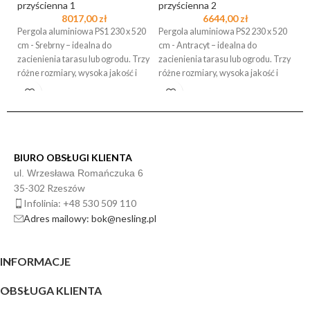
przyścienna 1
przyścienna 2
wo
8017,00
zł
6644,00
zł
Pergola aluminiowa PS1 230 x 520
Pergola aluminiowa PS2 230 x 520
Pe
cm - Srebrny – idealna do
cm - Antracyt – idealna do
cm
zacienienia tarasu lub ogrodu. Trzy
zacienienia tarasu lub ogrodu. Trzy
za
różne rozmiary, wysoka jakość i
różne rozmiary, wysoka jakość i
ró
stabilność. Sprawdź więcej!
stabilność. Sprawdź więcej!
st
BIURO OBSŁUGI KLIENTA
ul. Wrzesława Romańczuka 6
35-302 Rzeszów
Infolinia: +48 530 509 110
Adres mailowy: bok@nesling.pl
INFORMACJE
OBSŁUGA KLIENTA