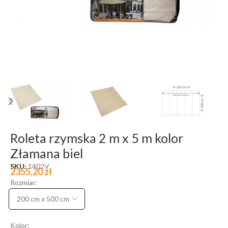
Roleta rzymska 2 m x 5 m kolor
Złamana biel
SKU:
1402V
2355,20
zł
Rozmiar:
Kolor: