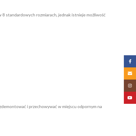
 w 8 standardowych rozmiarach, jednak istnieje możliwość
Zalog
Email
Insta
YouT
lub zdemontować i przechowywać w miejscu odpornym na