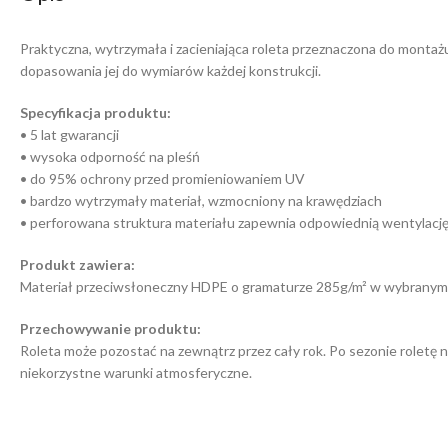
Praktyczna, wytrzymała i zacieniająca roleta przeznaczona do montaż
dopasowania jej do wymiarów każdej konstrukcji.
Specyfikacja produktu:
• 5 lat gwarancji
• wysoka odporność na pleśń
• do 95% ochrony przed promieniowaniem UV
• bardzo wytrzymały materiał, wzmocniony na krawędziach
• perforowana struktura materiału zapewnia odpowiednią wentylacj
Produkt zawiera:
Materiał przeciwsłoneczny HDPE o gramaturze 285g/m² w wybranym 
Przechowywanie produktu:
Roleta może pozostać na zewnątrz przez cały rok. Po sezonie rolet
niekorzystne warunki atmosferyczne.