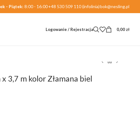
ek - Piątek:
8:00 - 16:00
+48 530 509 110 (infolinia)
bok@nesling.pl
Logowanie / Rejestracja
0,00
zł
 x 3,7 m kolor Złamana biel