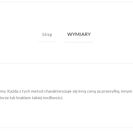
WYMIARY
16 kg
irmy. Każda z tych metod charakteryzuje się inną ceną za przesyłkę, in
orze lub brakiem takiej możliwości.