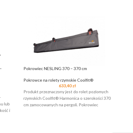
–
Pokrowiec NESLING 370 – 370 cm
Pokrowce na rolety rzymskie Coolfit®
633,40
zł
Produkt przeznaczony jest do rolet poziomych
-
rzymskich Coolfit® Harmonica o szerokości 370
su lub
cm zamocowanych na pergoli. Pokrowiec
kość i
osłania zwiniętą roletę