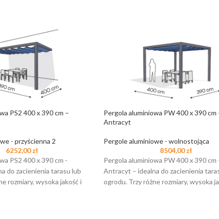
owa PS2 400 x 390 cm –
Pergola aluminiowa PW 400 x 390 cm 
Antracyt
we - przyścienna 2
Pergole aluminiowe - wolnostojąca
6252,00
zł
8504,00
zł
owa PS2 400 x 390 cm -
Pergola aluminiowa PW 400 x 390 cm 
na do zacienienia tarasu lub
Antracyt – idealna do zacienienia tara
ne rozmiary, wysoka jakość i
ogrodu. Trzy różne rozmiary, wysoka ja
wdź więcej!
stabilność.