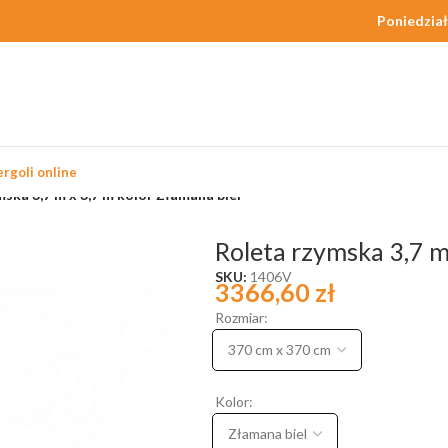
Poniedział
rgoli online
ska 3,7 m x 3,7 m kolor Złamana biel
Roleta rzymska 3,7 m
SKU:
1406V
3366,60
zł
Rozmiar:
Kolor: