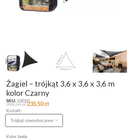
Żagiel – trójkąt 3,6 x 3,6 x 3,6 m
kolor Czarny
SKU:
1001D
235,50
zł
392,50
zł
Kształt:
Kolor żagla