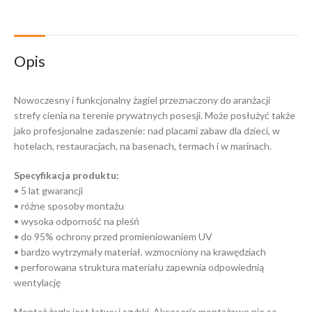
Opis
Nowoczesny i funkcjonalny żagiel przeznaczony do aranżacji
strefy cienia na terenie prywatnych posesji. Może posłużyć także
jako profesjonalne zadaszenie: nad placami zabaw dla dzieci, w
hotelach, restauracjach, na basenach, termach i w marinach.
Specyfikacja produktu:
• 5 lat gwarancji
• różne sposoby montażu
• wysoka odporność na pleśń
• do 95% ochrony przed promieniowaniem UV
• bardzo wytrzymały materiał, wzmocniony na krawędziach
• perforowana struktura materiału zapewnia odpowiednią
wentylację
Montaż żagla jest łatwy i szybki. Akcesoria montażowe nie są