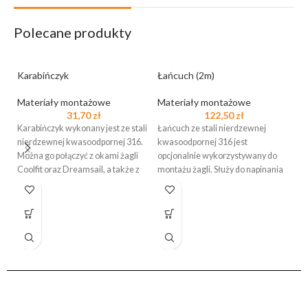
Polecane produkty
Karabińczyk
Łańcuch (2m)
Materiały montażowe
Materiały montażowe
31,70
zł
122,50
zł
Karabińczyk wykonany jest ze stali
Łańcuch ze stali nierdzewnej
Ma
nierdzewnej kwasoodpornej 316.
kwasoodpornej 316 jest
Można go połączyć z okami żagli
opcjonalnie wykorzystywany do
Ma
Coolfit oraz Dreamsail, a także z
montażu żagli. Służy do napinania
żagla, umożliwia też regulację
Ma
odległości
wy
ma
an
do