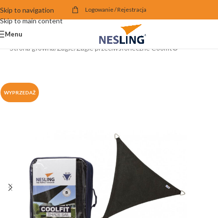
Skip to navigation
Logowanie / Rejestracja
Skip to main content
Menu
Strona główna
/
Żagle
/
Żagle przeciwsłoneczne Coolfit®
WYPRZEDAŻ