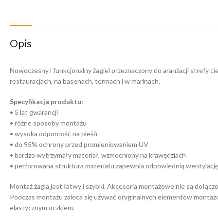
Opis
Nowoczesny i funkcjonalny żagiel przeznaczony do aranżacji strefy ci
restauracjach, na basenach, termach i w marinach.
Specyfikacja produktu:
• 5 lat gwarancji
• różne sposoby montażu
• wysoka odporność na pleśń
• do 95% ochrony przed promieniowaniem UV
• bardzo wytrzymały materiał, wzmocniony na krawędziach
• perforowana struktura materiału zapewnia odpowiednią wentylacj
Montaż żagla jest łatwy i szybki. Akcesoria montażowe nie są dołącz
Podczas montażu zaleca się używać oryginalnych elementów montażowyc
elastycznym oczkiem.