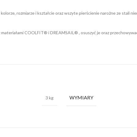
orze, rozmiarze i kształcie oraz wszyte pierścienie narożne ze stali n
z materiałami COOLFIT® i DREAMSAIL® , osuszyć je oraz przechowywać 
WYMIARY
3 kg