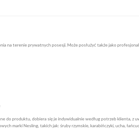
enia na terenie prywatnych posesji. Może posłużyć także jako profesjonal
ę
one do produktu, dobiera się je indywidualnie według potrzeb klienta, z
h marki Nesling, takich jak: śruby rzymskie, karabińczyki, ucha, łańcu