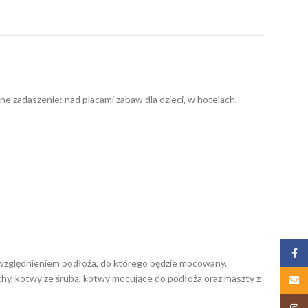
ne zadaszenie: nad placami zabaw dla dzieci, w hotelach,
Zalog
 uwzględnieniem podłoża, do którego będzie mocowany.
chy, kotwy ze śrubą, kotwy mocujące do podłoża oraz maszty z
Email
Insta