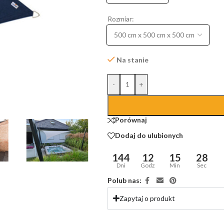
Rozmiar:
Na stanie
-
+
Porównaj
Dodaj do ulubionych
144
12
15
28
Dni
Godz
Min
Sec
Polub nas:
Zapytaj o produkt