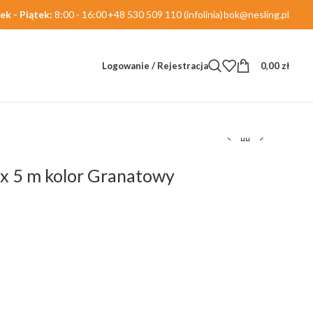
ek - Piątek:
8:00 - 16:00
+48 530 509 110 (infolinia)
bok@nesling.pl
Logowanie / Rejestracja
0,00
zł
5 x 5 m kolor Granatowy