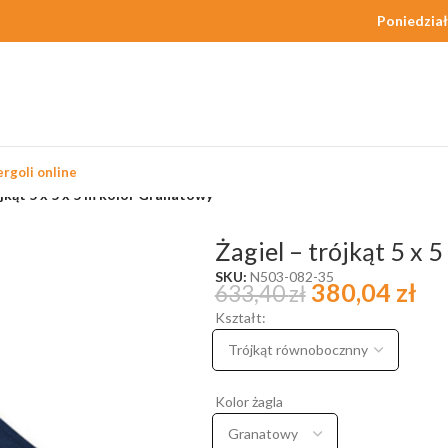
Poniedział
rgoli online
ójkąt 5 x 5 x 5 m kolor Granatowy
Żagiel – trójkąt 5 x 
SKU:
N503-082-35
380,04
zł
633,40
zł
Kształt:
Kolor żagla