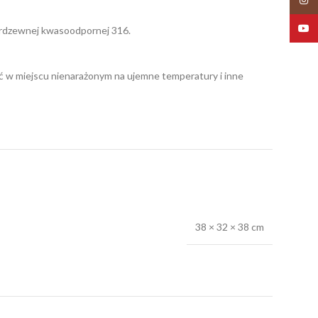
YouT
ierdzewnej kwasoodpornej 316.
w miejscu nienarażonym na ujemne temperatury i inne
38 × 32 × 38 cm