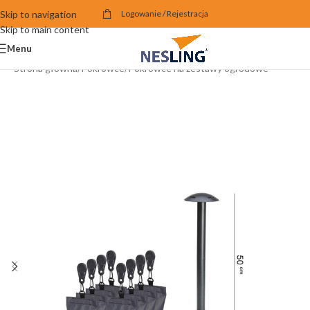
Skip to navigation
Logowanie / Rejestracja
Skip to main content
Menu
Strona główna
/
Pokrowce
/
Pokrowce na zestawy ogrodowe