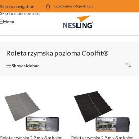
Skip to navigation
Logowanie / Rejestracja
Skip to main content
Menu
Strona główna
/
Rolety
/
Roleta rzymska pozioma Coolfit®
/
Strona 2
Roleta rzymska pozioma Coolfit®
Show sidebar
Roleta rzymska 2,9 m x 3 m kolor
Roleta rzymska 2,9 m x 3 m kolor