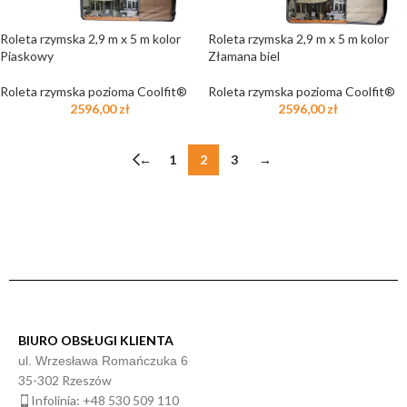
Roleta rzymska 2,9 m x 5 m kolor
Roleta rzymska 2,9 m x 5 m kolor
Piaskowy
Złamana biel
Roleta rzymska pozioma Coolfit®
Roleta rzymska pozioma Coolfit®
2596,00
zł
2596,00
zł
←
1
2
3
→
BIURO OBSŁUGI KLIENTA
ul. Wrzesława Romańczuka 6
35-302 Rzeszów
Infolinia: +48 530 509 110