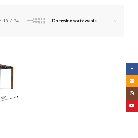
18
24
Zalog
Email
Insta
YouT
-