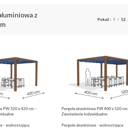
aluminiowa z
Pokaż
9
12
em
wa PW 320 x 420 cm –
Pergola aluminiowa PW 400 x 520 cm 
idualne
Zamówienie indywidualne
e - wolnostojąca
Pergole aluminiowe - wolnostojąca