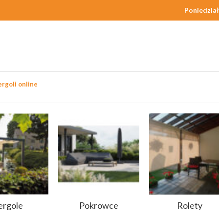
Poniedział
rgoli online
m”
ergole
Pokrowce
Rolety