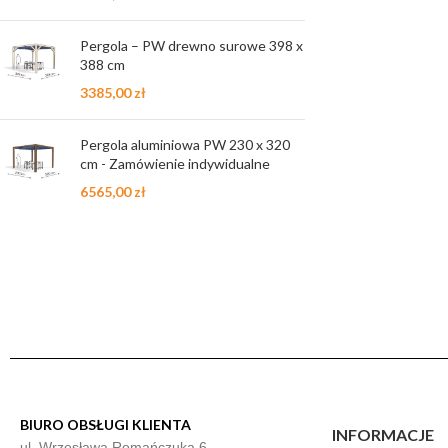
Pergola – PW drewno surowe 398 x
388 cm
3385,00
zł
Pergola aluminiowa PW 230 x 320
cm - Zamówienie indywidualne
6565,00
zł
BIURO OBSŁUGI KLIENTA
INFORMACJE
ul. Wrzesława Romańczuka 6