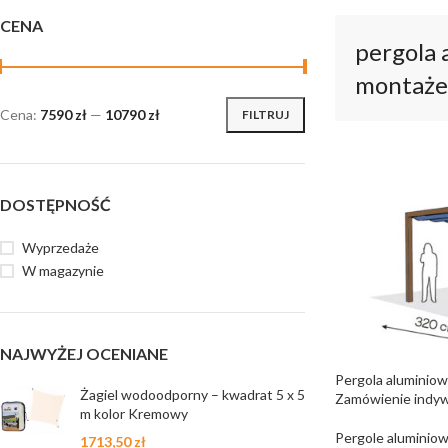
CENA
pergola 
montaż
Cena:
7590 zł
—
10790 zł
FILTRUJ
DOSTĘPNOŚĆ
Wyprzedaże
W magazynie
NAJWYŻEJ OCENIANE
Pergola aluminio
Żagiel wodoodporny – kwadrat 5 x 5
Zamówienie indyw
m kolor Kremowy
Pergole aluminiow
1713,50
zł