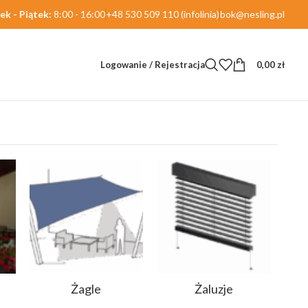
ek - Piątek:
8:00 - 16:00
+48 530 509 110 (infolinia)
bok@nesling.pl
Logowanie / Rejestracja
0,00
zł
Wyświetlanie wszystkich wyników: 2
Żagle
Żaluzje