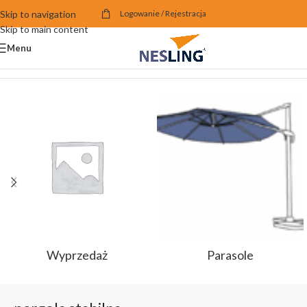
Skip to navigation
Logowanie / Rejestracja
Skip to main content
Menu
Strona główna
/
Produkty oznaczone “pergola stabilna”
Wyprzedaż
Parasole