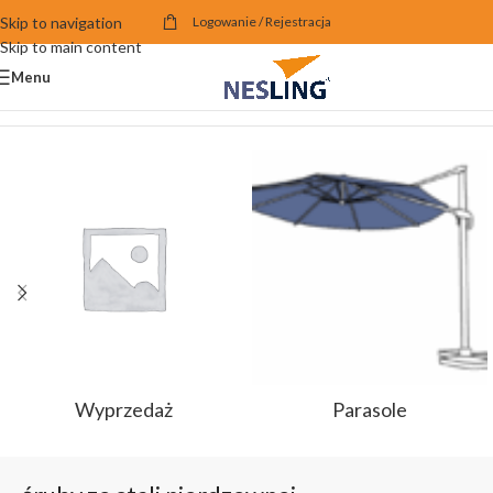
Skip to navigation
Logowanie / Rejestracja
Skip to main content
Menu
Strona główna
/
Produkty oznaczone “śruby ze stali nierdzewnej”
Wyprzedaż
Parasole