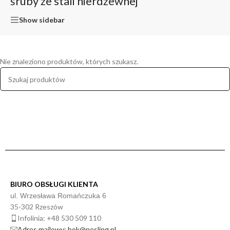
śruby ze stali nierdzewnej
Show sidebar
Nie znaleziono produktów, których szukasz.
BIURO OBSŁUGI KLIENTA
ul. Wrzesława Romańczuka 6
35-302 Rzeszów
Infolinia: +48 530 509 110
Adres mailowy: bok@nesling.pl