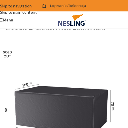
Skip to navigation
Logowanie / Rejestracja
Skip to main content
Menu
Strona główna
/
Pokrowce
/
Pokrowce na stoły ogrodowe
SOLD
OUT