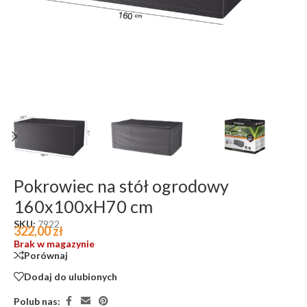
Pokrowiec na stół ogrodowy
160x100xH70 cm
SKU:
7922
322,00
zł
Brak w magazynie
Porównaj
Dodaj do ulubionych
Polub nas: