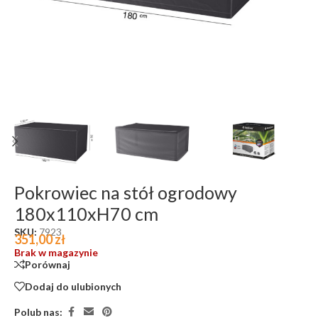
Pokrowiec na stół ogrodowy
180x110xH70 cm
SKU:
7923
351,00
zł
Brak w magazynie
Porównaj
Dodaj do ulubionych
Polub nas: